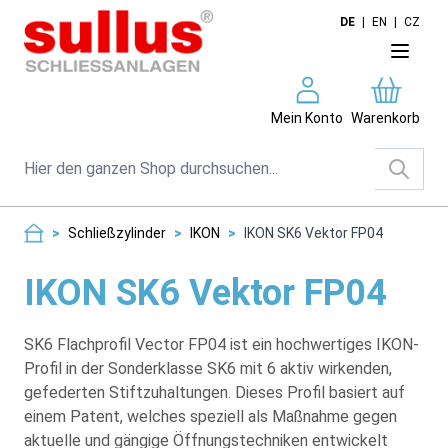
Direkt zum Inhalt
DE
|
EN
|
CZ
Mein Konto
Warenkorb
Suche
>
Schließzylinder
>
IKON
>
IKON SK6 Vektor FP04
IKON SK6 Vektor FP04
SK6 Flachprofil Vector FP04 ist ein hochwertiges IKON-
Profil in der Sonderklasse SK6 mit 6 aktiv wirkenden,
gefederten Stiftzuhaltungen. Dieses Profil basiert auf
einem Patent, welches speziell als Maßnahme gegen
aktuelle und gängige Öffnungstechniken entwickelt