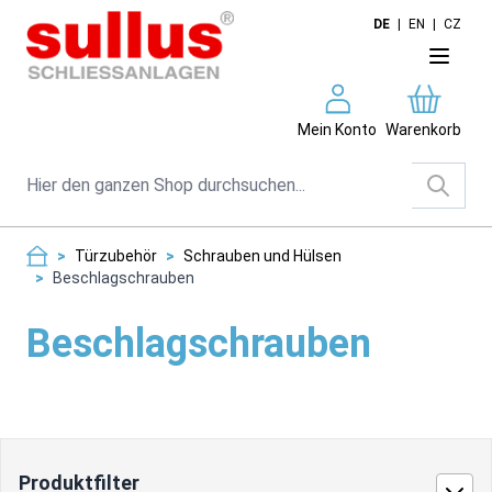
Direkt zum Inhalt
DE
|
EN
|
CZ
Mein Konto
Warenkorb
Suche
>
Türzubehör
>
Schrauben und Hülsen
>
Beschlagschrauben
Beschlagschrauben
Produktfilter