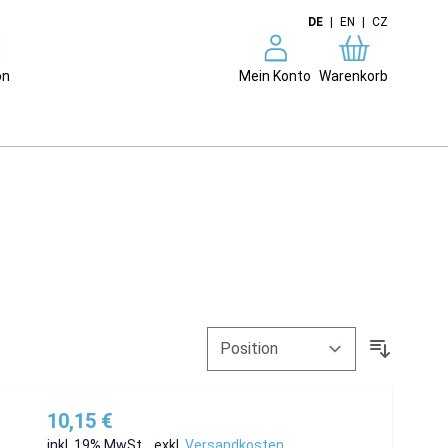
DE
|
EN
|
CZ
on
Mein Konto
Warenkorb
10,15 €
inkl. 19% MwSt.
,
exkl.
Versandkosten