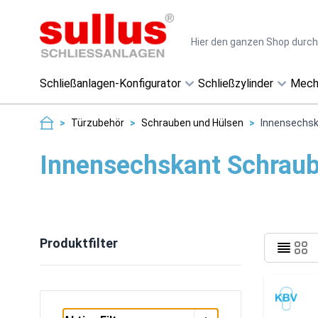
Direkt zum Inhalt
Suche
Schließanlagen-Konfigurator
Schließzylinder
Mech
>
Türzubehör
>
Schrauben und Hülsen
>
Innensechs
Innensechskant Schrau
Produktfilter