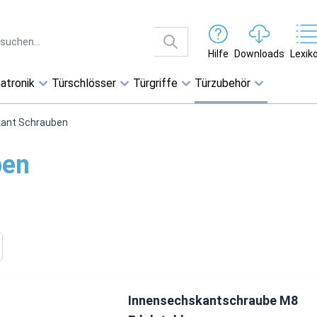
Hilfe
Downloads
Lexik
atronik
Türschlösser
Türgriffe
Türzubehör
kant Schrauben
ben
Innensechskantschraube M8