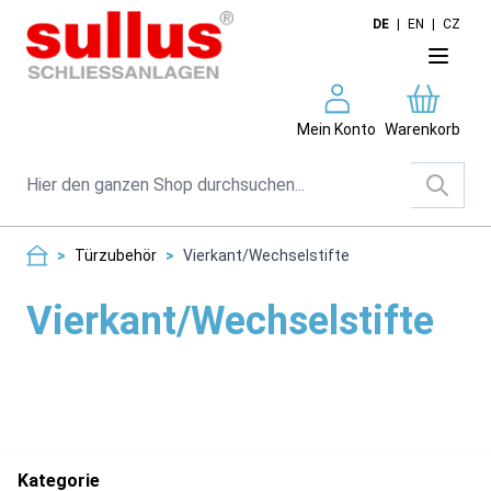
Direkt zum Inhalt
DE
|
EN
|
CZ
Mein Konto
Warenkorb
Suche
>
Türzubehör
>
Vierkant/Wechselstifte
Vierkant/Wechselstifte
Kategorie