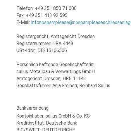
Telefon: +49 351 850 71 000
Fax: +49 351 413 92 595
E-Mail:
info
nospamplease
@
nospamplease
schliessanlag
Registergericht: Amtsgericht Dresden
Registernummer: HRA 4449
USt-IdNr.: DE215106506
Persönlich haftende Gesellschafterin:
sullus Metallbau & Verwaltungs GmbH
Amtsgericht Dresden, HRB 11143
Geschäftsführer: Anja Freiherr, Reinhard Sullus
Bankverbindung
Kontoinhaber: sullus GmbH & Co. KG
Kreditinstitut: Deutsche Bank
BIC/SWIFT: DEUTDEDBCHE