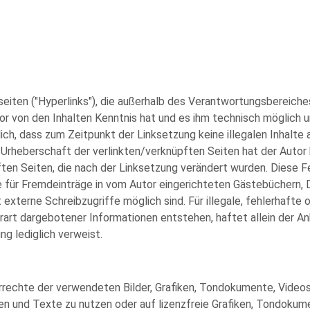
eiten ("Hyperlinks"), die außerhalb des Verantwortungsbereiche
utor von den Inhalten Kenntnis hat und es ihm technisch möglich 
klich, dass zum Zeitpunkt der Linksetzung keine illegalen Inhalte
 Urheberschaft der verlinkten/verknüpften Seiten hat der Autor ke
pften Seiten, die nach der Linksetzung verändert wurden. Diese Fe
ür Fremdeinträge in vom Autor eingerichteten Gästebüchern, Dis
externe Schreibzugriffe möglich sind. Für illegale, fehlerhafte 
art dargebotener Informationen entstehen, haftet allein der An
ng lediglich verweist.
eberrechte der verwendeten Bilder, Grafiken, Tondokumente, Vid
en und Texte zu nutzen oder auf lizenzfreie Grafiken, Tondoku