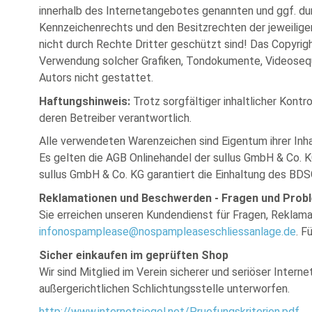
innerhalb des Internetangebotes genannten und ggf. d
Kennzeichenrechts und den Besitzrechten der jeweiligen
nicht durch Rechte Dritter geschützt sind! Das Copyright
Verwendung solcher Grafiken, Tondokumente, Videosequ
Autors nicht gestattet.
Haftungshinweis:
Trotz sorgfältiger inhaltlicher Kontro
deren Betreiber verantwortlich.
Alle verwendeten Warenzeichen sind Eigentum ihrer Inha
Es gelten die AGB Onlinehandel der sullus GmbH & Co. K
sullus GmbH & Co. KG garantiert die Einhaltung des BD
Reklamationen und Beschwerden - Fragen und Prob
Sie erreichen unseren Kundendienst für Fragen, Reklam
info
nospamplease
@
nospamplease
schliessanlage.de
. F
Sicher einkaufen im geprüften Shop
Wir sind Mitglied im Verein sicherer und seriöser Intern
außergerichtlichen Schlichtungsstelle unterworfen.
http://www.internetsiegel.net/Pruefungskriterien.pdf