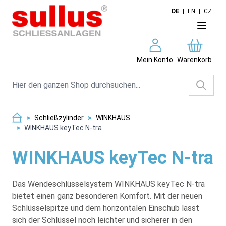
Direkt zum Inhalt
DE
|
EN
|
CZ
Mein Konto
Warenkorb
Suche
>
Schließzylinder
>
WINKHAUS
>
WINKHAUS keyTec N-tra
WINKHAUS keyTec N-tra
Das Wendeschlüsselsystem WINKHAUS keyTec N-tra
bietet einen ganz besonderen Komfort. Mit der neuen
Schlüsselspitze und dem horizontalen Einschub lässt
sich der Schlüssel noch leichter und sicherer in den