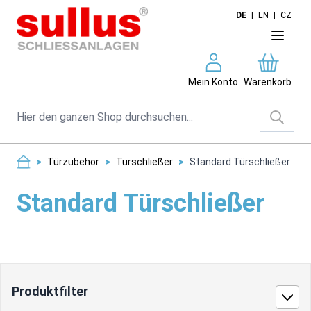
Direkt zum Inhalt
DE
|
EN
|
CZ
Mein Konto
Warenkorb
Suche
>
Türzubehör
>
Türschließer
>
Standard Türschließer
Standard Türschließer
Produktfilter