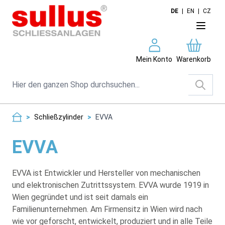
Direkt zum Inhalt
DE
|
EN
|
CZ
Mein Konto
Warenkorb
Suche
>
Schließzylinder
>
EVVA
EVVA
EVVA ist Entwickler und Hersteller von mechanischen
und elektronischen Zutrittssystem. EVVA wurde 1919 in
Wien gegründet und ist seit damals ein
Familienunternehmen. Am Firmensitz in Wien wird nach
wie vor geforscht, entwickelt, produziert und in alle Teile