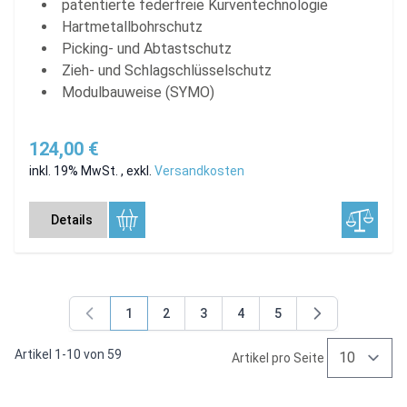
patentierte federfreie Kurventechnologie
Hartmetallbohrschutz
Picking- und Abtastschutz
Zieh- und Schlagschlüsselschutz
Modulbauweise (SYMO)
124,00 €
inkl. 19% MwSt.
,
exkl.
Versandkosten
Details
1
2
3
4
5
Sie lesen gerade Seite
Seite
Seite
Seite
Seite
Artikel
1
-
10
von
59
Artikel pro Seite