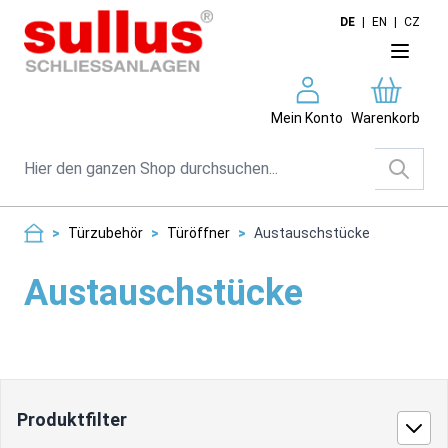
Direkt zum Inhalt
DE
|
EN
|
CZ
Mein Konto
Warenkorb
Suche
>
Türzubehör
>
Türöffner
>
Austauschstücke
Austauschstücke
Produktfilter