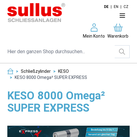
Direkt zum Inhalt
DE
|
EN
|
CZ
Mein Konto
Warenkorb
Suche
>
Schließzylinder
>
KESO
>
KESO 8000 Omega² SUPER EXPRESS
KESO 8000 Omega²
SUPER EXPRESS