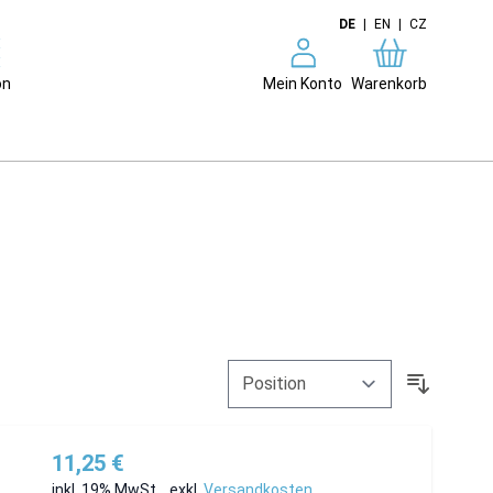
DE
|
EN
|
CZ
on
Mein Konto
Warenkorb
11,25 €
inkl. 19% MwSt.
,
exkl.
Versandkosten