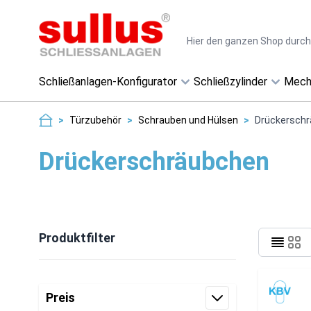
Direkt zum Inhalt
Suche
Schließanlagen-Konfigurator
Schließzylinder
Mech
>
Türzubehör
>
Schrauben und Hülsen
>
Drückersch
Drückerschräubchen
Produktfilter
Zur Produktliste springen
Preis