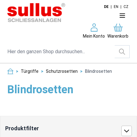
Direkt zum Inhalt
DE
|
EN
|
CZ
Mein Konto
Warenkorb
Suche
>
Türgriffe
>
Schutzrosetten
>
Blindrosetten
Blindrosetten
Produktfilter