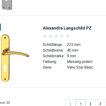
Alexandra Langschild PZ
Schildlänge:
225 mm
Schildbreite:
40 mm
Schildstärke:
9 mm
Färbung:
Messing poliert
Serie:
Vario Star Basic
von
30
1
2
3
Sie lesen gerade
Seite
Seit