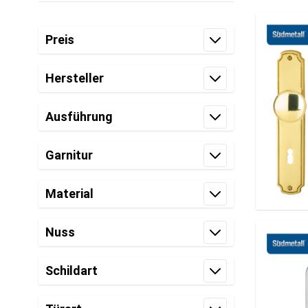
Zur Produktliste springen
Preis
Filter
Hersteller
Filter
Ausführung
Filter
Garnitur
Filter
Material
Filter
Nuss
Filter
Schildart
Filter