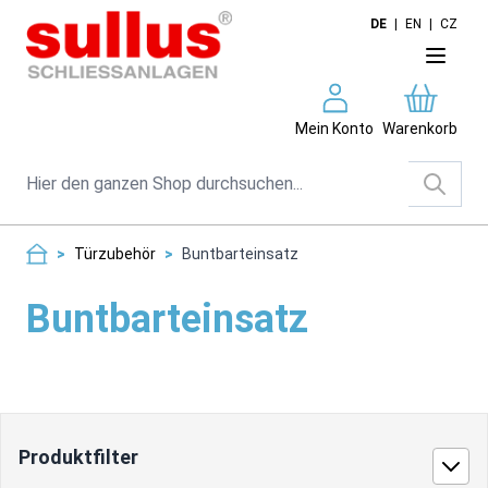
Direkt zum Inhalt
DE
|
EN
|
CZ
Mein Konto
Warenkorb
Suche
>
Türzubehör
>
Buntbarteinsatz
Buntbarteinsatz
Produktfilter