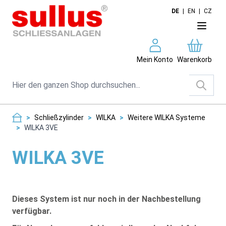
Direkt zum Inhalt
DE
|
EN
|
CZ
Mein Konto
Warenkorb
Suche
>
Schließzylinder
>
WILKA
>
Weitere WILKA Systeme
>
WILKA 3VE
WILKA 3VE
Dieses System ist nur noch in der Nachbestellung
verfügbar.