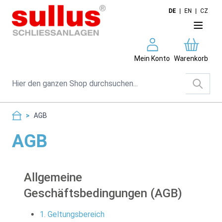
Direkt zum Inhalt
DE
|
EN
|
CZ
Mein Konto
Warenkorb
Suche
>
AGB
AGB
Allgemeine
Geschäftsbedingungen (AGB)
1. Geltungsbereich