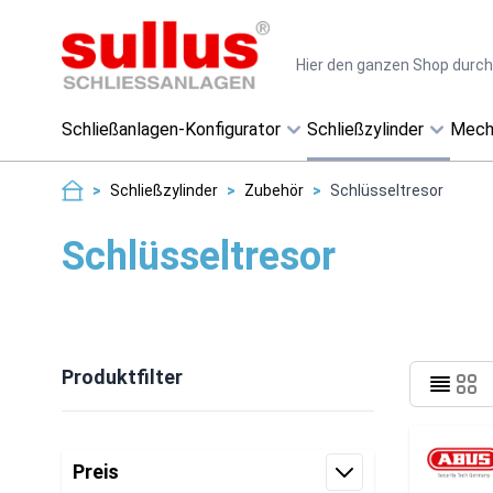
Direkt zum Inhalt
Suche
Schließanlagen-Konfigurator
Schließzylinder
Mech
>
Schließzylinder
>
Zubehör
>
Schlüsseltresor
Schlüsseltresor
Produktfilter
Zur Produktliste springen
Preis