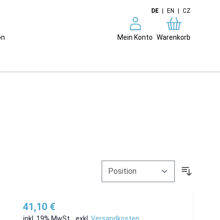
DE
|
EN
|
CZ
on
Mein Konto
Warenkorb
41,10 €
inkl. 19% MwSt.
,
exkl.
Versandkosten