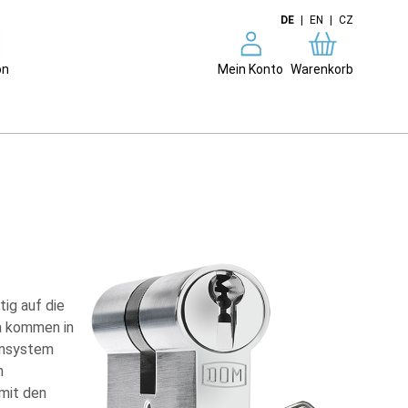
DE
|
EN
|
CZ
on
Mein Konto
Warenkorb
ig auf die
a kommen in
ensystem
n
 mit den