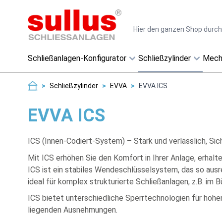
Direkt zum Inhalt
Suche
Schließanlagen-Konfigurator
Schließzylinder
Mech
>
Schließzylinder
>
EVVA
>
EVVA ICS
EVVA ICS
ICS (Innen-Codiert-System) – Stark und verlässlich, Sic
Mit ICS erhöhen Sie den Komfort in Ihrer Anlage, erhalt
ICS ist ein stabiles Wendeschlüsselsystem, das so ausr
ideal für komplex strukturierte Schließanlagen, z.B. i
ICS bietet unterschiedliche Sperrtechnologien für hoh
liegenden Ausnehmungen.