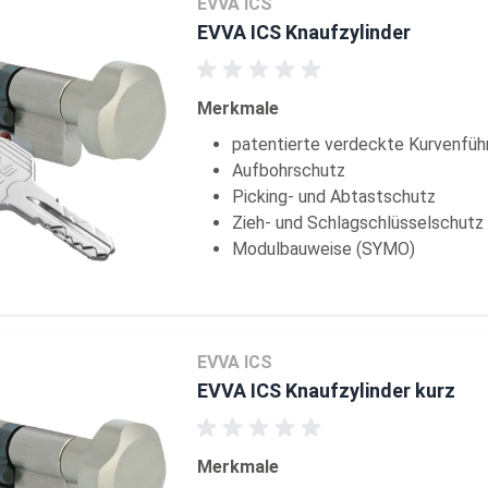
EVVA ICS
EVVA ICS Knaufzylinder
Merkmale
patentierte verdeckte Kurvenfüh
Aufbohrschutz
Picking- und Abtastschutz
Zieh- und Schlagschlüsselschutz
Modulbauweise (SYMO)
EVVA ICS
EVVA ICS Knaufzylinder kurz
Merkmale