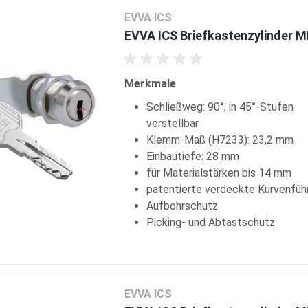
EVVA ICS
EVVA ICS Briefkastenzylinder 
Merkmale
Schließweg: 90°, in 45°-Stufen
verstellbar
Klemm-Maß (H7233): 23,2 mm
Einbautiefe: 28 mm
für Materialstärken bis 14 mm
patentierte verdeckte Kurvenfüh
Aufbohrschutz
Picking- und Abtastschutz
EVVA ICS