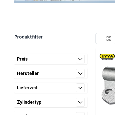
Produktfilter
Zur Produktliste springen
Preis
Filter
Hersteller
Filter
Lieferzeit
Filter
Zylindertyp
Filter