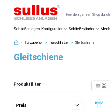
Direkt zum Inhalt
Suche
Schließanlagen-Konfigurator
Schließzylinder
Mech
>
Türzubehör
>
Türschließer
>
Gleitschiene
Gleitschiene
Produktfilter
Zur Produktliste springen
Preis