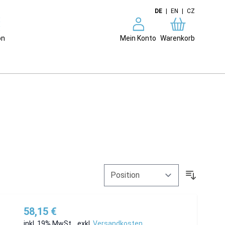
DE
|
EN
|
CZ
on
Mein Konto
Warenkorb
58,15 €
inkl. 19% MwSt.
,
exkl.
Versandkosten