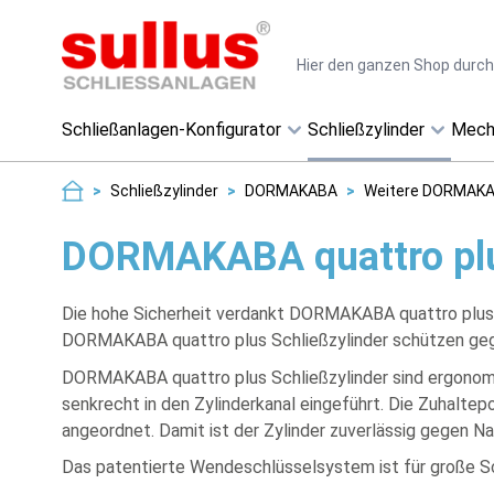
Direkt zum Inhalt
Suche
Schließanlagen-Konfigurator
Schließzylinder
Mech
>
Schließzylinder
>
DORMAKABA
>
Weitere DORMAK
DORMAKABA quattro pl
Die hohe Sicherheit verdankt DORMAKABA quattro plus u.
DORMAKABA quattro plus Schließzylinder schützen geg
DORMAKABA quattro plus Schließzylinder sind ergonomi
senkrecht in den Zylinderkanal eingeführt. Die Zuhaltepo
angeordnet. Damit ist der Zylinder zuverlässig gegen N
Das patentierte Wendeschlüsselsystem ist für große S