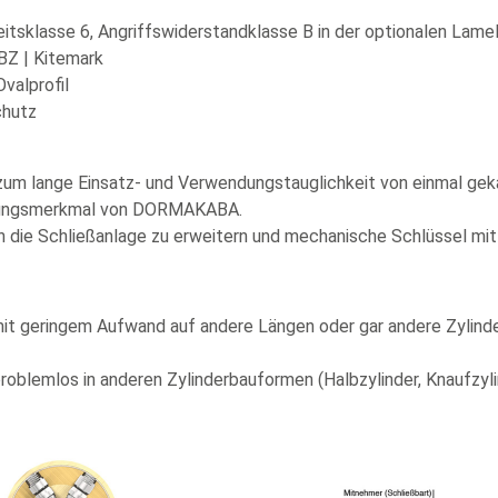
itsklasse 6, Angriffswiderstandklasse B in der optionalen Lam
BZ | Kitemark
valprofil
chutz
urzum lange Einsatz- und Verwendungstauglichkeit von einmal g
idungsmerkmal von DORMAKABA.
h die Schließanlage zu erweitern und mechanische Schlüssel mi
 geringem Aufwand auf andere Längen oder gar andere Zylinder
problemlos in anderen Zylinderbauformen (Halbzylinder, Knaufzyl