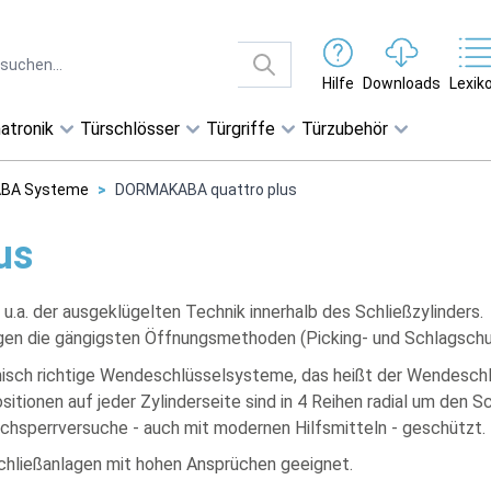
Hilfe
Downloads
Lexik
atronik
Türschlösser
Türgriffe
Türzubehör
ABA Systeme
>
DORMAKABA quattro plus
us
a. der ausgeklügelten Technik innerhalb des Schließzylinders.
en die gängigsten Öffnungsmethoden (Picking- und Schlagschu
sch richtige Wendeschlüsselsysteme, das heißt der Wendeschl
sitionen auf jeder Zylinderseite sind in 4 Reihen radial um den S
achsperrversuche - auch mit modernen Hilfsmitteln - geschützt.
chließanlagen mit hohen Ansprüchen geeignet.