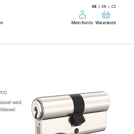
DE
|
EN
|
CZ
on
Mein Konto
Warenkorb
tz).
üssel wird
chlüssel