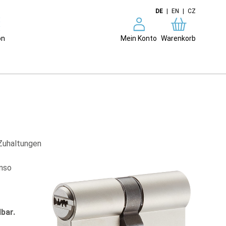
DE
|
EN
|
CZ
on
Mein Konto
Warenkorb
Zuhaltungen
enso
bar.