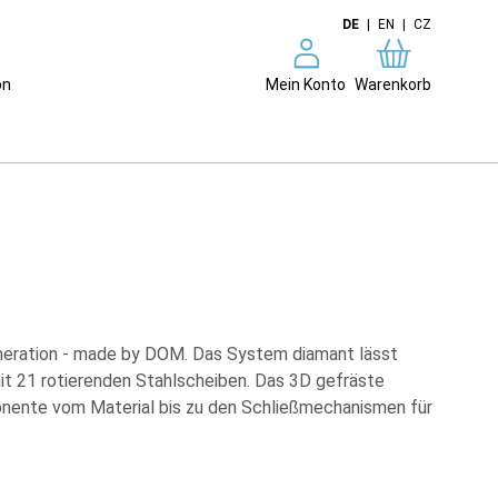
DE
|
EN
|
CZ
on
Mein Konto
Warenkorb
neration - made by DOM. Das System diamant lässt
t 21 rotierenden Stahlscheiben. Das 3D gefräste
mponente vom Material bis zu den Schließmechanismen für