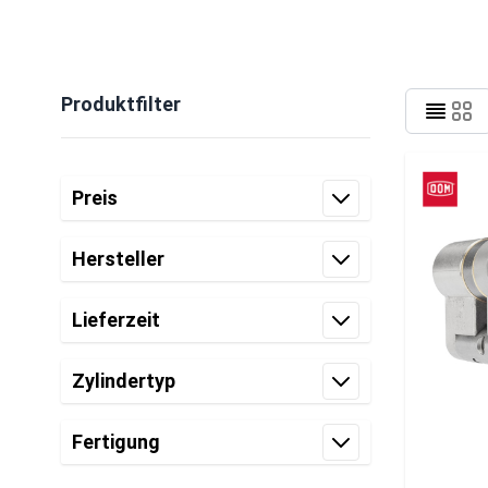
Produktfilter
Zur Produktliste springen
Preis
Filter
Hersteller
Filter
Lieferzeit
Filter
Zylindertyp
Filter
Fertigung
Filter