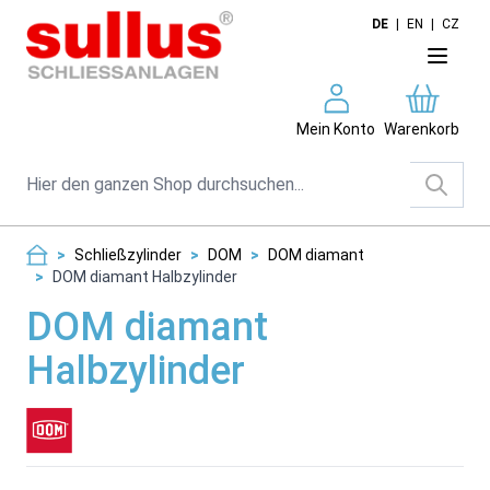
Direkt zum Inhalt
DE
|
EN
|
CZ
Mein Konto
Warenkorb
Suche
>
Schließzylinder
>
DOM
>
DOM diamant
>
DOM diamant Halbzylinder
DOM diamant
Halbzylinder