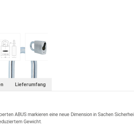
iche Bügelhöhen
 image
View larger image
View larger image
View larger image
View larger im
en
Lieferumfang
rten ABUS markieren eine neue Dimension in Sachen Sicherheit!
 reduziertem Gewicht.