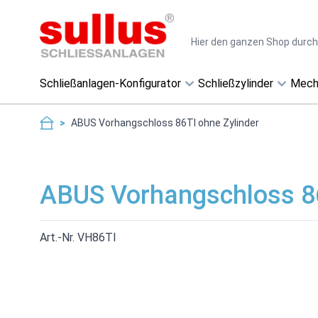
Direkt zum Inhalt
Suche
Schließanlagen-Konfigurator
Schließzylinder
Mech
>
ABUS Vorhangschloss 86TI ohne Zylinder
ABUS Vorhangschloss 86
Art.-Nr. VH86TI