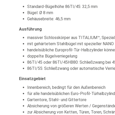
Standard-Bügelhöhe 86TI/45: 32,5 mm
Bügel: Ø 8 mm
Gehäusebreite: 46,5 mm
Ausführung
massiver Schlosskörper aus TITALIUM™, Speziala
mit gehärtetem Stahlbügel mit spezieller NANO
handelsübliche Europrofil-Tür-Halbzylinder kön
doppelte Bügelverriegelung
86TI/45 oder 86TI/45HB80: Schließzwang bei 45
86TI/55: Schließzwang oder automatische Verrie
Einsatzgebiet
Innenbereich, bedingt für den Außenbereich
für alle handelsüblichen Euro-Profil-Türhalbzyl
Gartentore, Stahl- und Gittertore
Absicherung von größeren Werten / Gegenstände
zur Absicherung von Ketten, Türen, Toren, Schrä