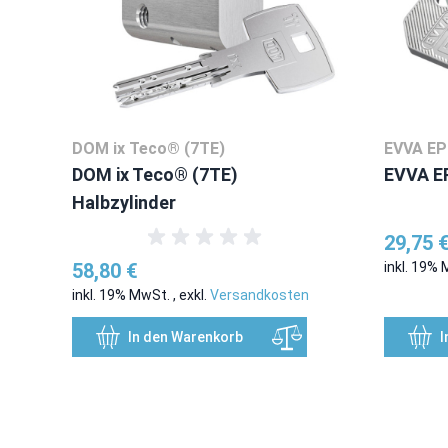
DOM ix Teco® (7TE)
EVVA EP
DOM ix Teco® (7TE)
EVVA EP
Halbzylinder
29,75 
58,80 €
inkl. 19%
inkl. 19% MwSt.
,
exkl.
Versandkosten
In den Warenkorb
I