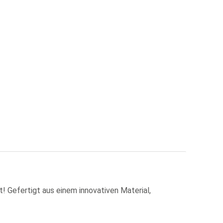
age
View larger image
 Gefertigt aus einem innovativen Material,