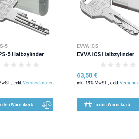
S-5
EVVA ICS
S-5 Halbzylinder
EVVA ICS Halbzylinder
€
63,50 €
 MwSt.
,
exkl.
Versandkosten
inkl. 19% MwSt.
,
exkl.
Versandk
n den Warenkorb
In den Warenkorb