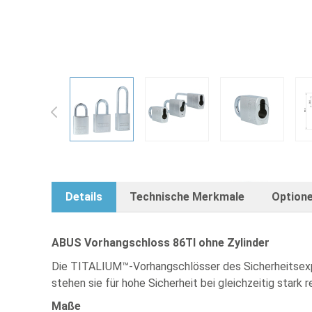
ABUS Vorhangschloss 86TI - unterschiedl
View larger image
View larger image
View larger
Details
Technische Merkmale
Option
ABUS Vorhangschloss 86TI ohne Zylinder
Die TITALIUM™-Vorhangschlösser des Sicherheitsexpe
stehen sie für hohe Sicherheit bei gleichzeitig stark
Maße