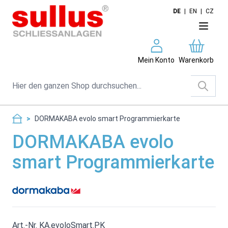
Direkt zum Inhalt
DE
|
EN
|
CZ
Mein Konto
Warenkorb
Suche
>
DORMAKABA evolo smart Programmierkarte
DORMAKABA evolo
smart Programmierkarte
Art.-Nr. KA.evoloSmart.PK