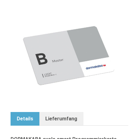
DORMAKABA evolo smart Programmierkarte
55,80 €
inkl. 19% MwSt.
,
exkl.
Versandkosten
-
+
Lieferzeit: 2 - 3 Wochen
Zur Vergleichsliste hinzufügen
Details
Lieferumfang