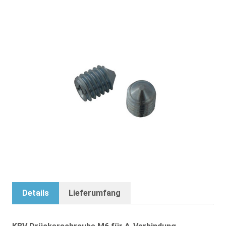
Drückerschraube M6 für A-Verbindung
11,25 €
inkl. 19% MwSt.
,
exkl.
Versandkosten
-
+
Lieferzeit: 4 - 8 Werktage
Zur Vergleichsliste hinzufügen
Details
Lieferumfang