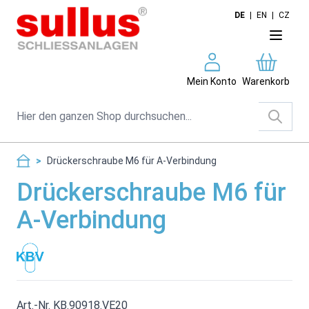
Direkt zum Inhalt
DE
|
EN
|
CZ
Mein Konto
Warenkorb
Suche
>
Drückerschraube M6 für A-Verbindung
Drückerschraube M6 für
A-Verbindung
Art.-Nr. KB.90918.VE20