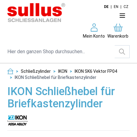
Direkt zum Inhalt
DE
|
EN
|
CZ
Mein Konto
Warenkorb
Suche
>
Schließzylinder
>
IKON
>
IKON SK6 Vektor FP04
>
IKON Schließhebel für Briefkastenzylinder
IKON Schließhebel für
Briefkastenzylinder