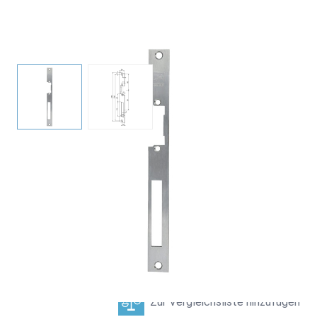
Flachschließblech für Elektro-Türöffner
View larger image
View larger image
15,00 €
inkl. 19% MwSt.
,
exkl.
Versandkosten
-
+
Lieferzeit: 2 - 5 Werktage
Zur Vergleichsliste hinzufügen