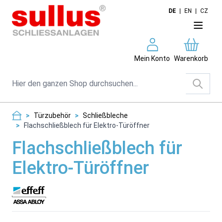
Direkt zum Inhalt
DE
|
EN
|
CZ
Mein Konto
Warenkorb
Suche
>
Türzubehör
>
Schließbleche
>
Flachschließblech für Elektro-Türöffner
Flachschließblech für
Elektro-Türöffner