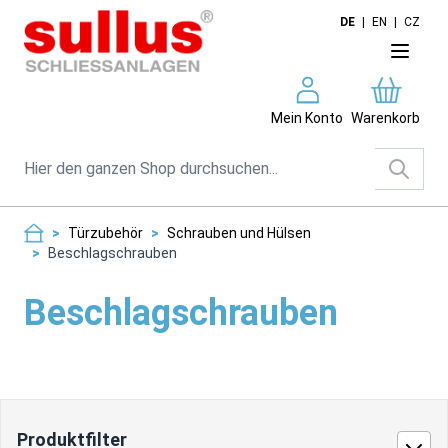
Direkt zum Inhalt
DE
|
EN
|
CZ
Mein Konto
Warenkorb
Suche
>
Türzubehör
>
Schrauben und Hülsen
>
Beschlagschrauben
Beschlagschrauben
Produktfilter