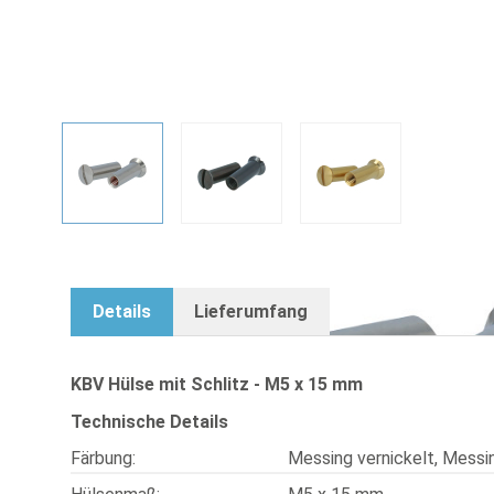
Hülse mit Schlitz - M5 x 15 mm - Messi
View larger image
View larger image
View larger image
Details
Lieferumfang
KBV Hülse mit Schlitz - M5 x 15 mm
Technische Details
Färbung:
Messing vernickelt, Messin