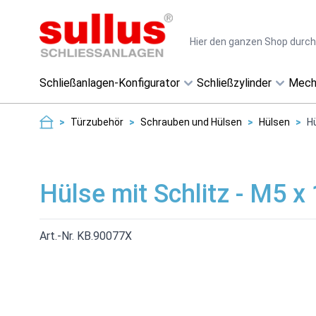
Direkt zum Inhalt
Suche
Schließanlagen-Konfigurator
Schließzylinder
Mech
>
Türzubehör
>
Schrauben und Hülsen
>
Hülsen
>
H
Hülse mit Schlitz - M5 
Art.-Nr. KB.90077X