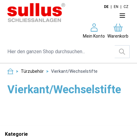
Direkt zum Inhalt
DE
|
EN
|
CZ
Mein Konto
Warenkorb
Suche
>
Türzubehör
>
Vierkant/Wechselstifte
Vierkant/Wechselstifte
Kategorie