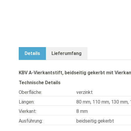
A-Vierkantstift, beidseitig gek
Details
Lieferumfang
KBV A-Vierkantstift, beidseitig gekerbt mit Vierka
Technische Details
Oberfläche:
verzinkt
Längen:
80 mm, 110 mm, 130 mm,
Vierkant:
8 mm
Ausführung:
beidseitig gekerbt