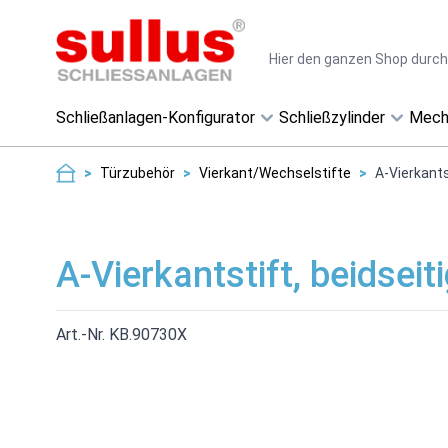
Direkt zum Inhalt
Suche
Schließanlagen-Konfigurator
Schließzylinder
Mech
>
Türzubehör
>
Vierkant/Wechselstifte
>
A-Vierkants
A-Vierkantstift, beidsei
Art.-Nr. KB.90730X