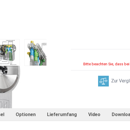
inder
 image
View larger image
View larger image
View larger image
View larger im
Bitte beachten Sie, dass bei
Zur Vergl
el
Optionen
Lieferumfang
Video
Downlo