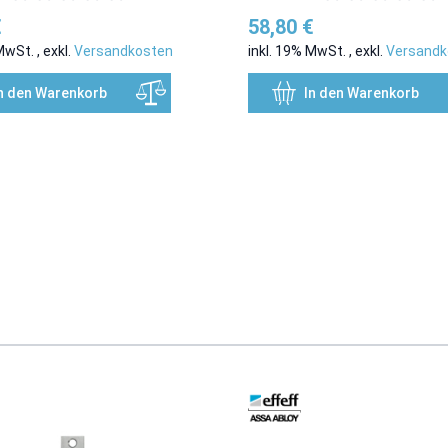
€
58,80 €
 MwSt.
,
exkl.
Versandkosten
inkl. 19% MwSt.
,
exkl.
Versandk
n den Warenkorb
In den Warenkorb
ussells navigieren. Mit den Skip-Links können Sie das Karussell