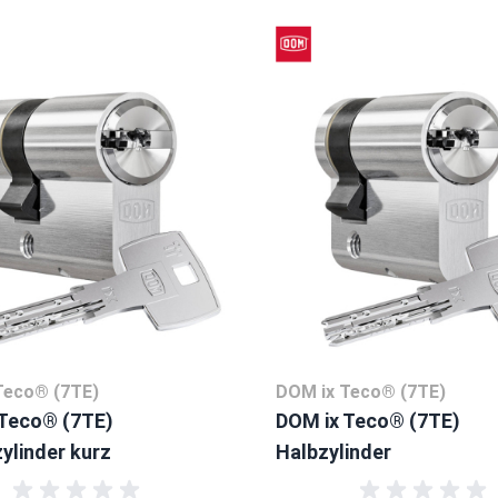
ussells navigieren. Mit den Skip-Links können Sie das Karussell
Teco® (7TE)
DOM ix Teco® (7TE)
 Teco® (7TE)
DOM ix Teco® (7TE)
ylinder kurz
Halbzylinder