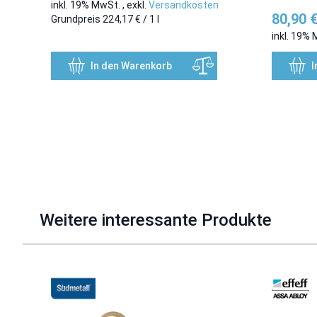
inkl. 19% MwSt.
,
exkl.
Versandkosten
80,90 
Grundpreis
224,17 €
/ 1 l
inkl. 19%
In den Warenkorb
I
Weitere interessante Produkte
Mit der Tabulatortaste können Sie durch die Elemente des Kar
Clicken, um das Karussell zu überspringen
Clicken, um zur Karussell-Navigation zu gelangen