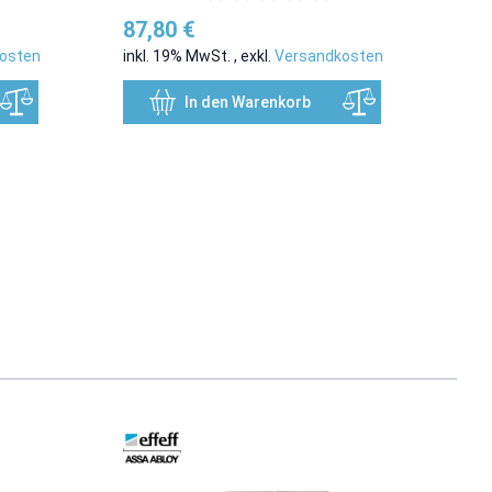
87,80 €
osten
inkl. 19% MwSt.
,
exkl.
Versandkosten
In den Warenkorb
 überspringen oder direkt zur Karussellnavigation wechseln.