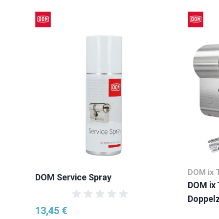
Mit der Tabulatortaste können Sie durch die Elemente des Kar
Clicken, um das Karussell zu überspringen
DOM ix 
DOM Service Spray
DOM ix
Doppelz
13,45 €