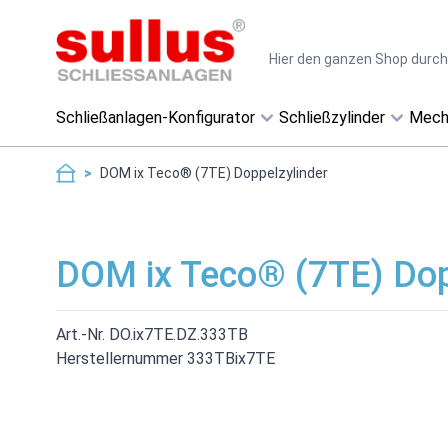
Direkt zum Inhalt
Suche
Schließanlagen-Konfigurator
Schließzylinder
Mech
>
DOM ix Teco® (7TE) Doppelzylinder
DOM ix Teco® (7TE) Dop
Art.-Nr. DO.ix7TE.DZ.333TB
Herstellernummer 333TBix7TE