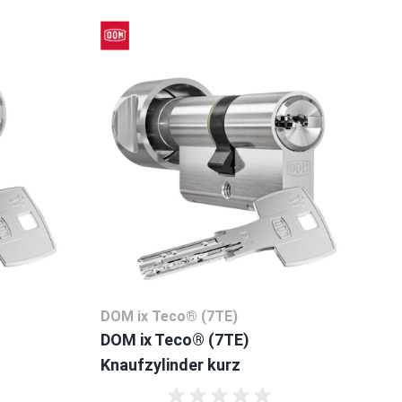
 überspringen oder direkt zur Karussellnavigation wechseln.
DOM ix Teco® (7TE)
DOM ix Teco® (7TE)
Knaufzylinder kurz