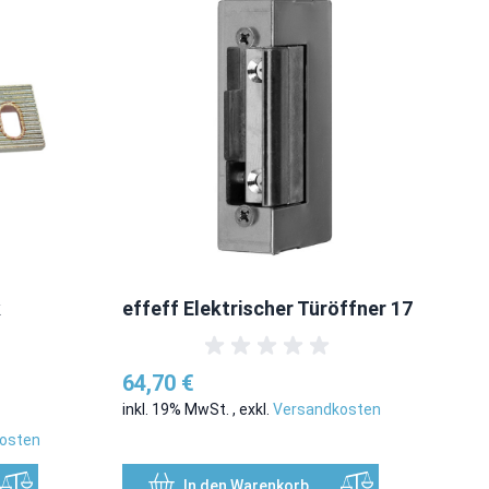
k
effeff Elektrischer Türöffner 17
In
Ed
64,70 €
inkl. 19% MwSt.
,
exkl.
Versandkosten
4,
osten
ink
In den Warenkorb