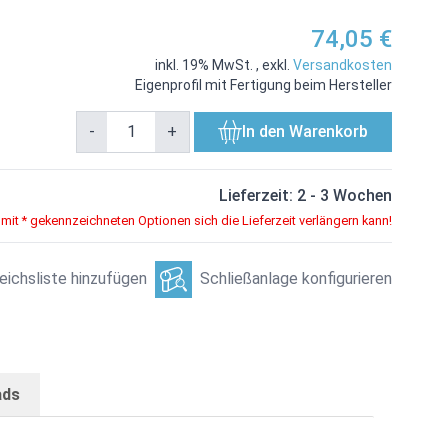
74,05 €
inkl. 19% MwSt.
,
exkl.
Versandkosten
Eigenprofil mit Fertigung beim Hersteller
-
+
In den Warenkorb
age
View larger image
View larger image
Lieferzeit: 2 - 3 Wochen
 mit * gekennzeichneten Optionen sich die Lieferzeit verlängern kann!
eichsliste hinzufügen
Schließanlage konfigurieren
ads