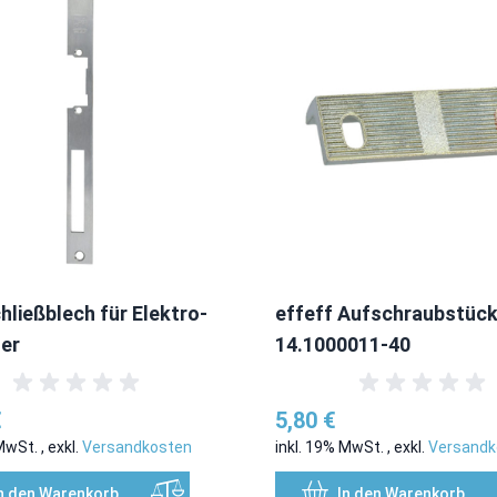
hließblech für Elektro-
effeff Aufschraubstüc
er
14.1000011-40
€
5,80 €
 MwSt.
,
exkl.
Versandkosten
inkl. 19% MwSt.
,
exkl.
Versandk
n den Warenkorb
In den Warenkorb