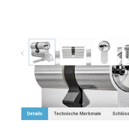
DOM ix Teco® (7TE) Doppelzyl
View larger image
View larger image
View larger
Details
Technische Merkmale
Schlüss