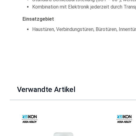
Kombination mit Elektronik jederzeit durch Tran
Einsatzgebiet
Haustüren, Verbindungstüren, Bürotüren, Innentü
Verwandte Artikel
Mit der Tabulatortaste können Sie durch die Elemente des Kar
Clicken, um das Karussell zu überspringen