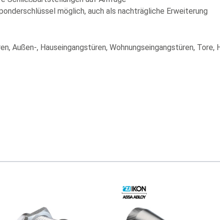
sponderschlüssel möglich, auch als nachträgliche Erweiterung
ren, Außen-, Hauseingangstüren, Wohnungseingangstüren, Tore, H
ussells navigieren. Mit den Skip-Links können Sie das Karussell