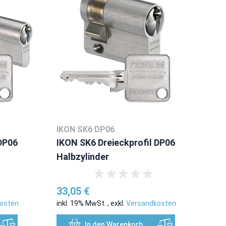
IKON SK6 DP06
 DP06
IKON SK6 Dreieckprofil DP06
Halbzylinder
33,05 €
osten
inkl. 19% MwSt.
,
exkl.
Versandkosten
In den Warenkorb