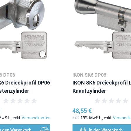
6 DP06
IKON SK6 DP06
6 Dreieckprofil DP06
IKON SK6 Dreieckprofil
stenzylinder
Knaufzylinder
€
48,55 €
 MwSt.
,
exkl.
Versandkosten
inkl. 19% MwSt.
,
exkl.
Versandk
n den Warenkorb
In den Warenkorb