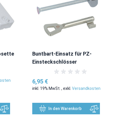
osette
Buntbart-Einsatz für PZ-
PS
Einsteckschlösser
mm
osten
6,95 €
6,
inkl. 19% MwSt.
,
exkl.
Versandkosten
ink
In den Warenkorb