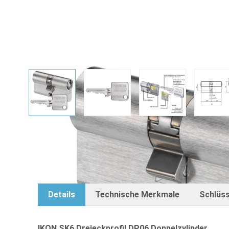
IKON SK6 Dreieckprofil DP06 Doppe
View larger image
View larger image
View larger image
Vie
Details
Technische Merkmale
Schlüss
IKON SK6 Dreieckprofil DP06 Doppelzylinder