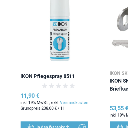
IKON SK
IKON Pflegespray 8511
IKON SK
Briefka
11,90 €
inkl. 19% MwSt.
,
exkl.
Versandkosten
53,55 
Grundpreis
238,00 €
/ 1 l
inkl. 19%
In den Warenkorb
I