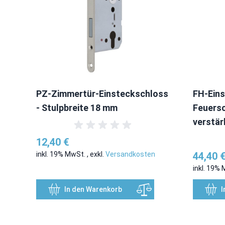
PZ-Zimmertür-Einsteckschloss
FH-Eins
- Stulpbreite 18 mm
Feuers
verstär
12,40 €
inkl. 19% MwSt.
,
exkl.
Versandkosten
44,40 
inkl. 19%
In den Warenkorb
I