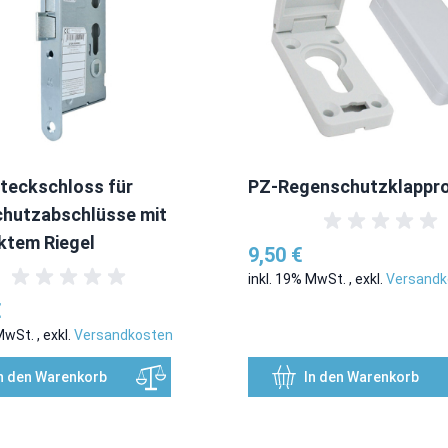
teckschloss für
PZ-Regenschutzklappr
chutzabschlüsse mit
ktem Riegel
9,50 €
inkl. 19% MwSt.
,
exkl.
Versandk
€
 MwSt.
,
exkl.
Versandkosten
n den Warenkorb
In den Warenkorb