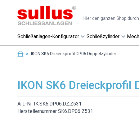
Direkt zum Inhalt
Suche
Schließanlagen-Konfigurator
Schließzylinder
Mech
>
IKON SK6 Dreieckprofil DP06 Doppelzylinder
IKON SK6 Dreieckprofil 
Art.-Nr. IK.SK6.DP06.DZ.Z531
Herstellernummer SK6.DP06 Z531