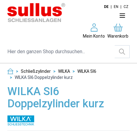
Direkt zum Inhalt
DE
|
EN
|
CZ
Mein Konto
Warenkorb
Suche
>
Schließzylinder
>
WILKA
>
WILKA SI6
>
WILKA SI6 Doppelzylinder kurz
WILKA SI6
Doppelzylinder kurz