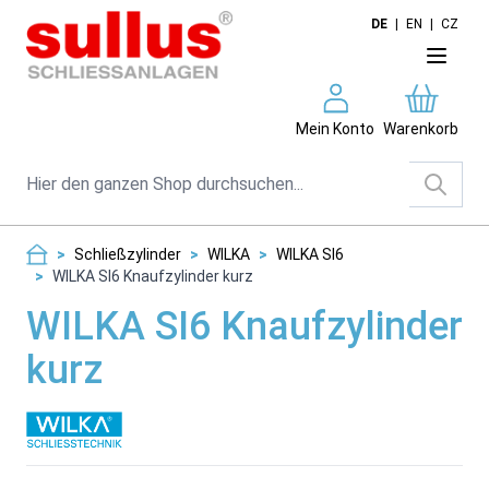
Direkt zum Inhalt
DE
|
EN
|
CZ
Mein Konto
Warenkorb
Suche
>
Schließzylinder
>
WILKA
>
WILKA SI6
>
WILKA SI6 Knaufzylinder kurz
WILKA SI6 Knaufzylinder
kurz