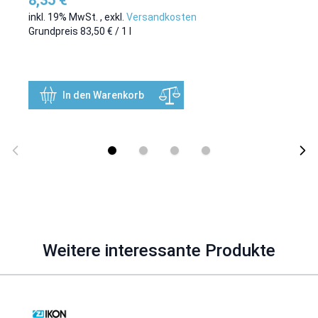
8,35 €
inkl. 19% MwSt.
,
exkl.
Versandkosten
Grundpreis
83,50 €
/ 1 l
In den Warenkorb
Weitere interessante Produkte
Mit der Tabulatortaste können Sie durch die Elemente des Karuss
Clicken, um das Karussell zu überspringen
Clicken, um zur Karussell-Navigation zu gelangen