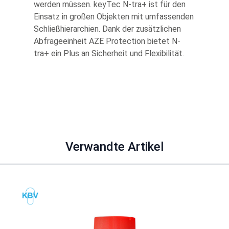
werden müssen. keyTec N-tra+ ist für den
Einsatz in großen Objekten mit umfassenden
Schließhierarchien. Dank der zusätzlichen
Abfrageeinheit AZE Protection bietet N-
tra+ ein Plus an Sicherheit und Flexibilität.
Verwandte Artikel
Mit der Tabulatortaste können Sie durch die Elemente des Karuss
Clicken, um das Karussell zu überspringen
Clicken, um zur Karussell-Navigation zu gelangen