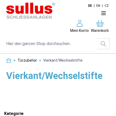
Direkt zum Inhalt
DE
|
EN
|
CZ
Mein Konto
Warenkorb
Suche
>
Türzubehör
>
Vierkant/Wechselstifte
Vierkant/Wechselstifte
Kategorie