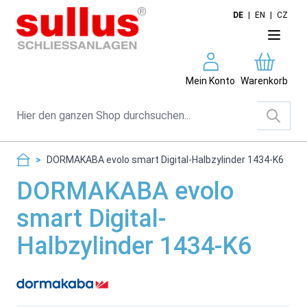
Direkt zum Inhalt
DE
|
EN
|
CZ
Mein Konto
Warenkorb
Suche
>
DORMAKABA evolo smart Digital-Halbzylinder 1434-K6
DORMAKABA evolo
smart Digital-
Halbzylinder 1434-K6