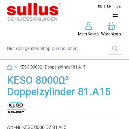
Direkt zum Inhalt
DE
|
EN
|
CZ
Mein Konto
Warenkorb
Suche
>
KESO 8000Ω² Doppelzylinder 81.A15
KESO 8000Ω²
Doppelzylinder 81.A15
Art.-Nr. KESO.8000.DZ.81.A15